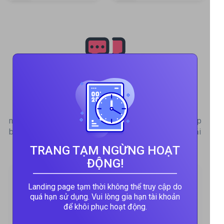
Sản phẩm của chúng tôi
INSO mang đến cho bạn các sản phẩm bảo hiểm mới
nhất, thiết thực và gần gũi với cuộc sống. Chúng tôi giúp
bạn từ khâu tìm hiểu sản phẩm bảo hiểm đến hỗ trợ giải
quyết Yêu cầu bồi thường.
TRANG TẠM NGỪNG HOẠT
ĐỘNG!
Landing page tạm thời không thể truy cập do
quá hạn sử dụng. Vui lòng gia hạn tài khoản
để khôi phục hoạt động.